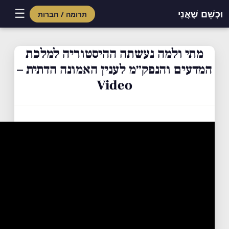
☰
וּכְשֵׁם שֶׁאֲנִי
תרומה / חברות
Skip
to
מתי ולמה נעשתה ההיסטוריה למלכת
content
המדעים והנפק״מ לענין האמונה הדתית –
Video