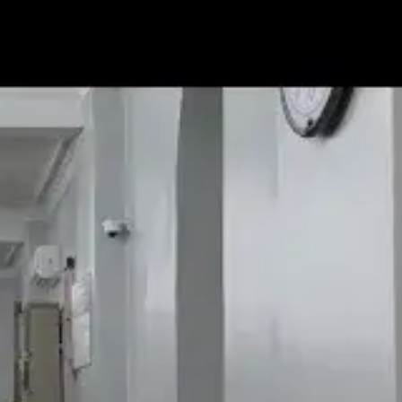
Historicism
Post Type
›
Yout
סם:
ט' שבט ה'תשפ"ד
·
January 19, 2024
נערך:
ב' ניסן ה'תשפ"ו
·
March 20, 2026