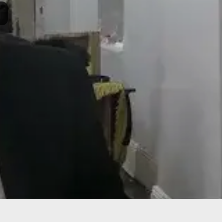
תרומה
תמכו בהמשך הפצת שיעורים ותכנים
Donate
© 2026 וּכְשֵׁם שֶׁאֲנִי