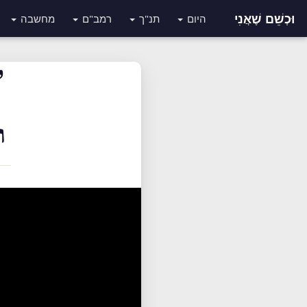
וּכְשֵׁם שֶׁאֲנִי
היום
תנ"ך
רמב"ם
מחשבה
ל
ו