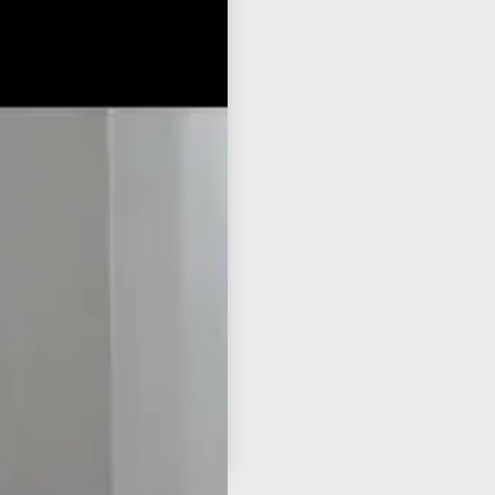
-yt
ube
פור