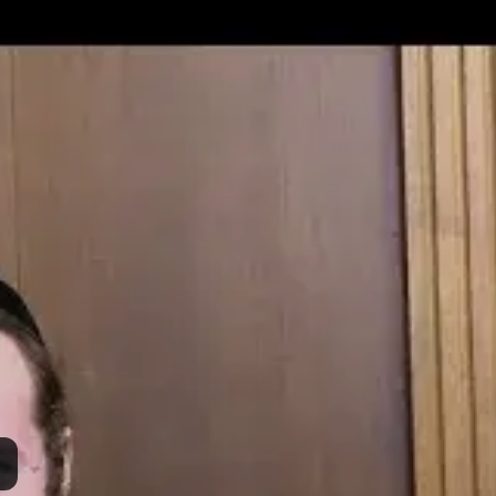
Post Type
›
Yout
מת חרבות ברזל-yt
סם:
כ"ח חשון ה'תשפ"ד
·
November 12, 2023
ך:
ב' ניסן ה'תשפ"ו
·
March 20, 2026