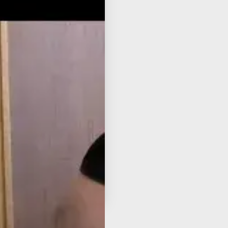
ube
מלח
פור
נער