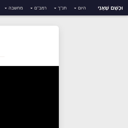
וּכְשֵׁם שֶׁאֲנִי
היום
תנ"ך
רמב"ם
מחשבה