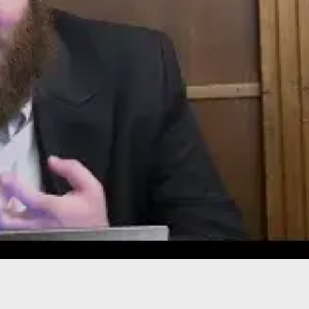
תרומה
תמכו בהמשך הפצת שיעורים ותכנים
Donate
© 2026 וּכְשֵׁם שֶׁאֲנִי