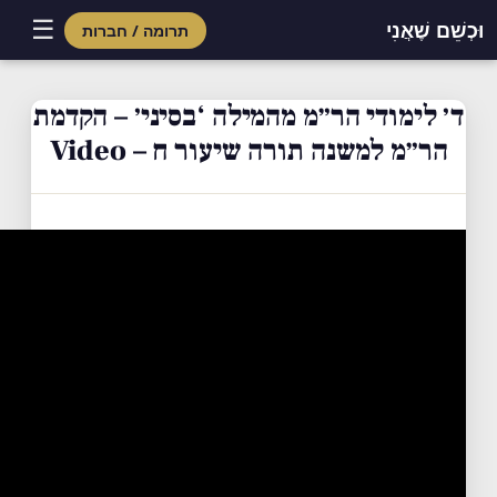
☰
וּכְשֵׁם שֶׁאֲנִי
תרומה / חברות
Skip
to
ד׳ לימודי הר״מ מהמילה ‘בסיני׳ – הקדמת
content
הר״מ למשנה תורה שיעור ח – Video