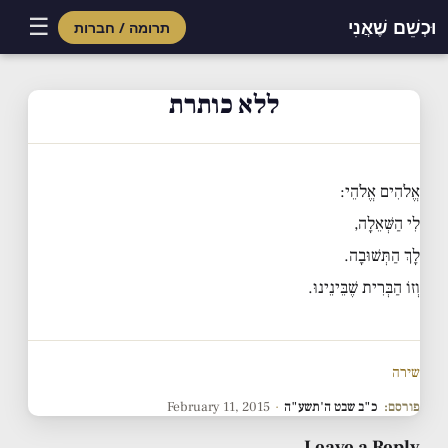
☰
וּכְשֵׁם שֶׁאֲנִי
תרומה / חברות
Skip
to
ללא כותרת
content
אֱלֹהִים אֱלֹהֵי:
לִי הַשְּׁאֵלָה,
לָךְ הַתְּשׁוּבָה.
וְזוֹ הַבְּרִית שֶׁבֵּינֵינוּ.
שירה
פורסם:
כ"ב שבט ה'תשע"ה
·
February 11, 2015
Leave a Reply