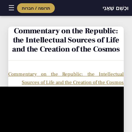
☰
וּכְשֵׁם שֶׁאֲנִי
תרומה / חברות
Skip
to
Commentary on the Republic:
content
the Intellectual Sources of Life
and the Creation of the Cosmos
Commentary on the Republic: the Intellectual
Sources of Life and the Creation of the Cosmos