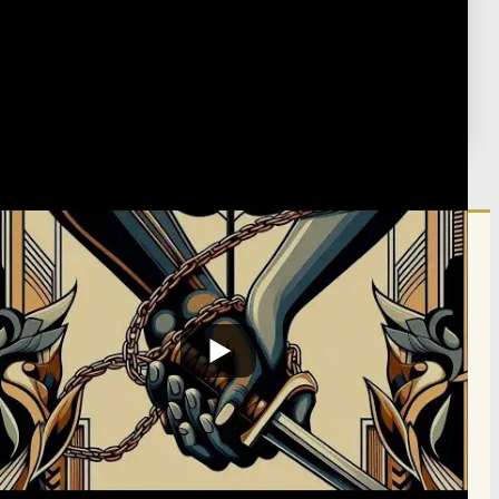
Platonism
›
Interpretation of Myths - Proclus on the Republic
Essay 5 and 6
September 8, 2024
·
ה' אלול ה'תשפ"ד
פורסם:
הרשם לרשימת אימייל שבועי
הרשם