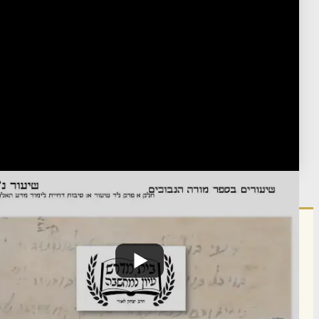
שבועי
http://eepurl.com/gHKbNj
Post Type
›
Youtube
מורה נבוכים
›
מורה נבוכים חלק א
›
מורה נבוכים חלק א פרק לד
שיעורים בספר מורה נבוכים - פרק פרק בעיון - הרב יצחק לאווי-yt
פורסם:
כ"ט סיון ה'תשפ"ב
·
June 28, 2022
נערך:
ד' ניסן ה'תשפ"ו
·
March 22, 2026
הרשם לרשימת אימייל שבועי