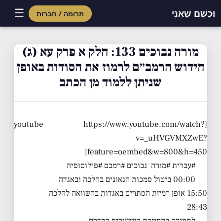
☰
וּכְשֵׁם שֶׁאֲנִי
תרומה / חברות
Skip
to
מורה נבוכים 133: חלק א פרק עא (ג)
content
חידוש הרמב״ם לרמוז את הסודות באופן
שניתן ללמוד מן הכתב
[youtube https://www.youtube.com/watch?
v=_uHVGVMXZwE?
feature=oembed&w=800&h=450]
#עברית #מורה_נבוכים #רמבם #פילוסופיה
00:00 ביטול סמכות הגאונים בהלכה ובאגדה
15:50 אופן רמיזת הסתרים באגדות בהשוואה להלכה
28:43