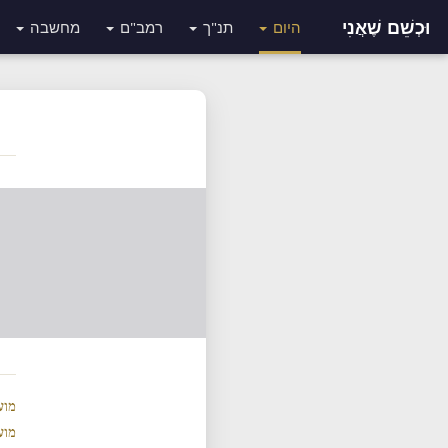
וּכְשֵׁם שֶׁאֲנִי
היום
תנ"ך
רמב"ם
מחשבה
מוע
מוע