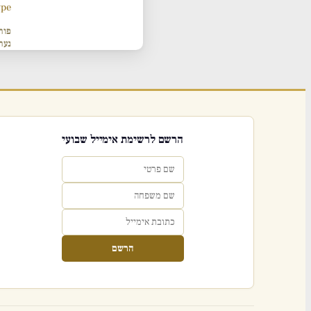
ype
פור
נער
הרשם לרשימת אימייל שבועי
הרשם