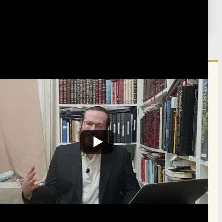
מועדים
›
פורים
›
שיעורים בכוונות
פורסם:
ג' אדר ה'תש"פ
·
February 28, 2020
נערך:
י"ג אייר ה'תש"פ
·
May 7, 2020
הרשם לרשימת אימייל שבועי
הרשם