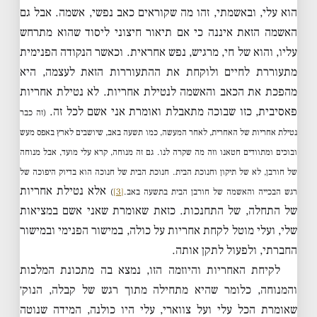
הוא עלי, ובאשמתי, זהו מה שקוראים כאב נפשי, אשמה. אבל גם
האשמה הזאת איננה כי אם תיאור חיצוני ליסוד שהוא מתרחש
עליו, והוא של חי, מרגיש, נפש אחראית. וכאשר הנקודה הפנימית
מתעוררת לחיים ולוקחת את ההתעוררות הזאת לעצמה, היא
מהפכת את הכאב והאשמה לנטילת אחריות. לא נטילת אחריות
פאסיבית, כזו שבוכה מתאבלת ואומרת אני אשם לכל זה.
(זה כבר
נטילת אחריות של האחרית, לאחר המעשה, כמו תשעה באב, שיושבים לארץ באפס מעש
ובוכים ומתוודים חטאנו וזה מה שקרה לנו. גם זה מנוחה, קרא עלי מועד, אבל מנוחה
של חורבן, לא של תיקון וחנוכת הבית. חנוכת הבית של חנוכה הוא בדיוק היפוכה של
אלא נטילת אחריות
רגש הבכייה והאשמה של חורבן הבית בתשעה באב.
[3]
)
של התחלה, של התחנכות. כזאת שאומרת שאני אשם במציאות
שלי, ועלי מוטל לקחת אחריות על כולה, במישור הפנימי ובמישור
החברתי, ולפעול לתקן אותה.
לקיחת האחריות והיוזמה הזו, נמצא בה מתכונת המלכות
והמנוחה, כלומר שהיא מתחילה מתוך רגש של קבלה, הנוק׳
שאומרת הכל עלי ועל צווארי, עלי היו כולנה, המידה שנוטה