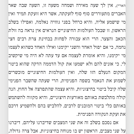
, אין לך שעה מאירה ושמחה משעה זו, השעה שבה שאר
האר״י)
האברים מתעוררים סוף סוף לזעקתה, אשר היא זועקת תמיד ואין
מי שישמע אליה, והיא כרחל בפני גוזזיה נאלמה, ואפילו בשלב
הראשון, זו שבכל העולמות החיצוניים הנראים אין נראה בה זולת
הכאב והצער, הרי הוא עבורה לפחות בבחינת צרת רבים חצי
נחמה, כי אם יפול האחד והשני יקימנו ואילו האחד כשהוא לעצמו
מי יקימנו, והיא אומרת לעצמה אם עד עתה לא היה מי שיקשיב
לי, כי אזנים להם ולא ישמעו את קול הדממה הדקה שהוא ביטוי
המקום הנעלם הזו שלה, ואין העולמות החיצוניים מוכשרים
לשמוע את הנאמר בשפה הפנימית, הרי שעתה שהשבר הפנימי
שלה קיבל ביטוי בחיצוניות, והיא עצמה שהתפרצה אל החוץ, הנה
קולה מתלבשת באותם מאורעות חיצוניים, והיא מקווה להשתמש
באותם כלי ביטוי המובנים לרבים, להלביש בהם ולהשמיע דרכם
את זעקת הנקודה הפנימית.
אם נסכם בשלב זה את שני המצבים שדיברנו עליהם, דיברנו
על שני מצבים, הראשון יש בו מנוחה בחיצוניות, אבל צרה גדולה,