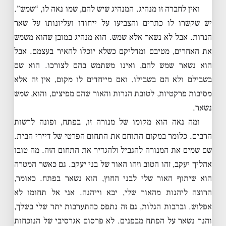
ואין לחברה זו מנהיג. המנהיג שיש להם, שמו נאה לו, “שמש”.
יש שקשרו לו כתרים והצביעו על ייחודו ועליונותו על שאר
הנרות. אבל לא נשאר אלא שמש. הוא מנהיג במובן שהוא משמש
את האחרים, מטיבם ומדליקם כשלא יוכלו להאיר בעצמם. אבל
הוא נשאר שמש להם, ואינו משתמש בהם לצורכו. הוא שם
בשבילם ולא הם בשבילו. ואם מייחדים לו מקום, אין זה אלא
מסיבות פרקטיות, לטובת הנרות והאור שהם מפיצים, והוא, שמש
נשאר.
ומה נאה הוא מקומו של מנורה זו, בפתח, ופונה לרשות
הרבים. כלומר במקום התוחם את התחום הפרטי של דיירי הבית.
שם שמים את המנורה להגביל ולהגדיר את התחום הזה. מה טובו
אהליך יעקב, זהו הטוב וזהו האור של בני יעקב. גם כאשר המטרה
הוא שיתוף האור שלי לבני החוץ, הוא נשאר בפתח. כאומר,
הרוצה ליהנות מהאור שלי, יבא וייהנה. אני אל תחומו לא
אפלוש. וברבות הגלות, גם זה נתפס כהתערבות יתר שלי בשלך,
והנר נשאר על הפתח מבפנים. לא פרסום אגרסיבי של הנוכחות