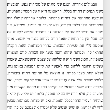
[ובמילים אחרות, ישנם שני סוגים של מסירות נפש, הנובעות
משני תפיסות דתיות בכלל. הראשונה היא זו של המסי״נ הפרטית,
הנובעת מתחושה של דתיות פרטיות, כלומר שהדתיות שלו היא
המחויבות שלי כלפי הקב״ה, ולא יתערב זר בינינו. וממילא, אני
מוסר את נפשי לשמור על המצוות גם במצבים שקשה לעשות את
זה. אבל אין בי תחושה שאני חייב ללחום כנגד מי שמונע אותי
ומקשה עלי את שמירת המצוות. שהרי המציאות הזאת הקב״ה
אחראי לה, וכנראה שהוא רוצה ממני את עבודת קיום המצוות
באופן זה. הסוג השני היא זו שלקחו על עצמם החשמונאים, שאמרו
שעלינו החובה ללחום כדי לאפשר את קיום המצוות באופן נוח,
ושלא תחת מצבי כפייה. זו תוצאה של תחושה דתית ציבורית.
כלומר שהדת שלי אינה ענין לינארי שבין אדם למקום בלבד, ואם
הקב״ה רוצה ששאר ישראל לא יקיימו המצות מחמת הקשיים איני
מתערב בה, אלא הדת יש בה קו אופקי, כלומר יש עלי ענין לדאוג
שתחיה העניין הדתי בכלל האומה. ואם יש מצוות מסוימות שבזמן
לחץ לא יקוימו, או שיש אנשים שלא ימסרו את נפשם על כך, הרי