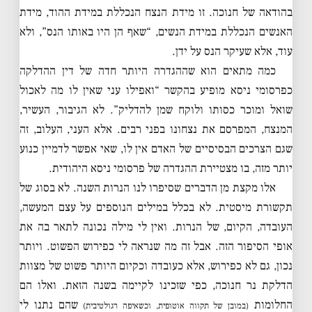
בהודאה של חנוכה. זו מידת הנצח הנכללת במידת ההוד, מידת
האנשים הנכללת במידת הנשים, “שאף הן היו באותו הנס”, ולא
עוד, אלא שעיקר הנס על ידן.
כמה מתאים הוא שההגדרה היותר חדה של דין ההדלקה
כפרסומי ניסא מופיע בהקשר “ואפילו עני שאין לו מה לאכול
שואל ומוכר כסותו ולוקח שמן להדליק”. לא הגיבור, העשיר,
המנצח, המפרסם את נצחונו בפני רבים. אלא העני, העלוב, זה
שגם הצרכים הבסיסיים של האדם אין לו, שאי אפשר לדמיין כנוע
יותר מזה, בו מצטיירת ההגדרה של פרסומי ניסא היהודית.
אלו מקצת מן הדברים שסיפרו לנו הנרות השנה. לא בסוג של
תקשורת מיסטית. לא בכלל במילים הנוספים על עצם המעשה,
העובדה, הקיום, של הנרות. ואין לי מילה נכונה לתאר בה את
אופי הסיפור הזה. אבל זה מה שנראה לי כפירוש הפשוט. ויותר
נכון, גם לא כפירוש, אלא כעובדה וכקיום היותר פשוט של מצוות
הדלקת נר חנוכה, כפי שזכינו לקיימה בשנה הזאת. ואלו הם
החלומות
שהם נתנו לי
(במובן של תקווה אוטופית, וכשאיפה רגולטיבית)