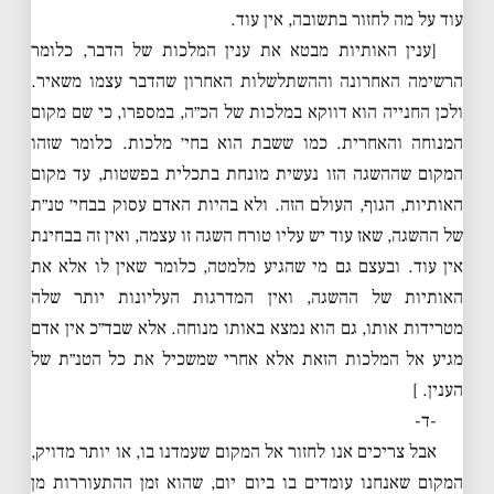
עוד על מה לחזור בתשובה, אין עוד.
[ענין האותיות מבטא את ענין המלכות של הדבר, כלומר
הרשימה האחרונה וההשתלשלות האחרון שהדבר עצמו משאיר.
ולכן החנייה הוא דווקא במלכות של הכ״ה, במספרו, כי שם מקום
המנוחה והאחרית. כמו ששבת הוא בחי׳ מלכות. כלומר שזהו
המקום שההשגה הזו נעשית מונחת בתכלית בפשטות, עד מקום
האותיות, הגוף, העולם הזה. ולא בהיות האדם עסוק בבחי׳ טנ״ת
של ההשגה, שאז עוד יש עליו טורח השגה זו עצמה, ואין זה בבחינת
אין עוד. ובעצם גם מי שהגיע מלמטה, כלומר שאין לו אלא את
האותיות של ההשגה, ואין המדרגות העליונות יותר שלה
מטרידות אותו, גם הוא נמצא באותו מנוחה. אלא שבד״כ אין אדם
מגיע אל המלכות הזאת אלא אחרי שמשכיל את כל הטנ״ת של
הענין. ]
-ד-
אבל צריכים אנו לחזור אל המקום שעמדנו בו, או יותר מדויק,
המקום שאנחנו עומדים בו ביום יום, שהוא זמן ההתעוררות מן