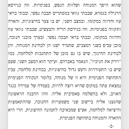
שהוא היפך המנוחה ושלוות הנפש, בפנימיות. וזה כגירסא
הרגילה בגמרא, שבבתי גוואי במסתרים תבכה נפשי, ובבתי בראי
עוז וחדווה במקומו. ובמצב השני, יש בו צער בחיצוניות, והארה
ותקווה בפנימיות. וזה כגירסת הר״ח והבעש״ט, שבבתי גוואי עוז
וחדווה במקומו, ובבתי בראי תבכה נפשי. ובערך מובני חנוכה,
מובן עכ״פ בשני המצבים, שתמיד ישנו הן לבחינת המנוחה, והן
לבחינת החינוך, שיש בו גם מובן של התחנכות למלחמה, כמו
“וירק את חניכיו”, הנאמר באברהם. ועיקר הוא המצב השני, שעם
שיש בו התעוררות ורעש גדול בחיצוניות, בבחינת מלחמה, עכ״ז
התחושה הפנימית היא זו של מנוחה, כלומר הנקודה הפנימית
נמצאת עתה במקום שהיא רוצה להיות, בעמדה של עמידה כנגד
האויב, ולא בהשלמה פאסיבית אליה. וזהו ההבנה הראשונה
שהגענו אליה ביישוב שני משמעויות החנוכה, שההתאמצות
והיציאה למלחמה, אע״פ שמכאיבה לתמונה החיצונית, הרי היא
ההארה והמנוחה בתחושה הפנימית.
-ב-