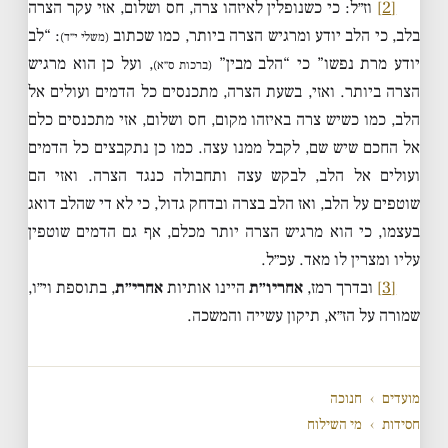
[2]
וז״ל: כי כשנופלין לאיזהו צרה, חס ושלום, אזי עקר הצרה
בלב, כי הלב יודע ומרגיש הצרה ביותר, כמו שכתוב
: “לב
(משלי י״ד)
יודע מרת נפשו” כי “הלב מבין”
, ועל כן הוא מרגיש
(ברכות ס״א)
הצרה ביותר. ואזי, בשעת הצרה, מתכנסים כל הדמים ועולים אל
הלב, כמו כשיש צרה באיזהו מקום, חס ושלום, אזי מתכנסים כלם
אל החכם שיש שם, לקבל ממנו עצה. כמו כן נתקבצים כל הדמים
ועולים אל הלב, לבקש עצה ותחבולה כנגד הצרה. ואזי הם
שוטפים על הלב, ואז הלב בצרה ובדחק גדול, כי לא די שהלב דואג
בעצמו, כי הוא מרגיש הצרה יותר מכלם, אף גם הדמים שוטפין
עליו ומצרין לו מאד. עכ״ל.
[3]
ובדרך רמז,
אחריו״ת
היינו אותיות
אחרי״ת
, בתוספת וי״ו,
שמורה על הז״א, תיקון עשייה והמשכה.
מועדים
›
חנוכה
חסידות
›
מי השילוח