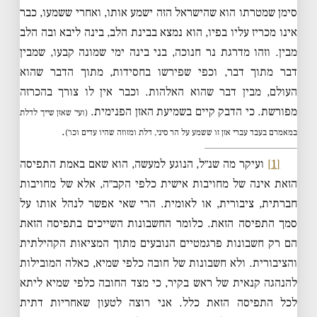
סימן שמטרתו הוא שהישראל הזה ישמע אותו, ואחרי ששמעו, כבר
אינו מכריז עליו בפיו, הוא נמצא בבינת הלב, בינה ליבא ובה הלב
מבין. וזהו מדרגת נר חנוכה, בני בינה ימי שמונה קבעו, שמבין
דבר מתוך דבר, וכפי שפירשו בחסידות, מתוך הדבר שהוא
העולם, מבין דבר שהוא האלהות. וכבר אין לו צורך בהכרזה
מפורשת. כי הדבק קיים בשמיעת האזן הפנימית.
(ועי׳ שאזן שייך לדלת
.
במאמרם בעבד עברי אזן זו ששמע על הר סיני, דלת ומזוזה שהיו עדים וכו׳)
[1]
ועיקר מה שנ״ל, הנוגע למעשה, הוא שאם באמת התפיסה
הזאת אינה של מחויבות אישית כלפי הקב״ה, אלא של מחויבות
חברתית, ציבורית, או לאומית. הרי שאי אפשר לנהל אותו על
סמך התפיסה הזאת. כלומר החשבונות השייכים בתפיסה הזאת
הם רק חשבונות פרגמטיים הנובעים מתוך המציאות הקהילתית
והציבורית. ולא חשבונות של חובה כלפי שמיא, כאלה המובילות
להנהגה קנאית של ראש בקיר, כי מצד החובה כלפי שמיא ליתא
לכל התפיסה הזאת כלל. אני רוצה לטעון שאחריות דתית