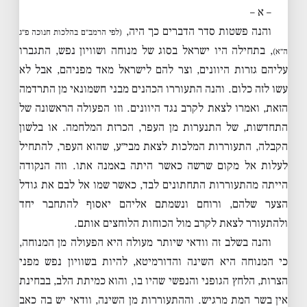
– א –
והנה פשטות סדר הדברים כך היה,
(לפי הרמב״ם בהלכות חנוכה פ״ג
, בתחילה היו ישראל בסוג של מנוחה ושוויון נפש, התגברו
ה״א)
עליהם גזרות היוונים, וצר להם לישראל מאד מפניהם, אבל לא
עשו לזה כלום. והנה התעוררו הכהנים מבני חשמונאי מן התרדמה
הזאת, ואמרו לצאת לקרב נגד היוונים. וזו הפעולה הראשונה של
התחדשות, של התנערות מן העפר, הכרזת המלחמה. או בלשון
הקבלה, התעוררות המלכות לצאת מבי״ע, שהוא העפר, להתחיל
לעלות אל מקום שרשה כאשר היתה באמנה אתו. וזה הנקודה
הייתה מהתעוררות התחתונים לבד, כאשר שמו אל לבם את גודל
הצער שלהם, ורוחם ונשמתם אליהם יאסוף להתחבר יחד
ולהתעורר לצאת לקרב מול הכוחות הלוחצים אותם.
והנה בשלב זה וודאי שיותר מעולה היא הפעולה מן המנוחה,
כי המנוחה היא השינה והדורמיטא, להיות בשוויון נפש מפני
הצרות, הלחץ הגופני והנפשי שהיו בו, והוא כמיתת הלב, בבחינת
אין בשר המת מרגיש. וההתעוררות מן השינה, וודאי יש בה כאב