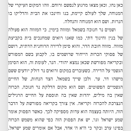
כאן נחו, וכאן מצאו מרגוע לנפשם ורוחם. וזהו המקום העיקרי של
המנוחה, שלך לעולם קיימת, בנו וחינכו את הבית והדליקו בו
הנרות. ושם הוא המנוחה והנחלה.
ושמים נר חנוכה בשמאל ומזוזה בימין, כי המזוזה הוא פעולה
של בנין וחינוך דתי, כמו שאנו רואים שמחנכים בית בקביעת
מזוזה. מזוזה חובת הדר, והוא סימן לדירה הרוחנית הדתית, רושם
של פסוקי הכרזת הייחוד שרושמים בו, לקבוע בשם המפורש
ובקריאה מפורשת שכאן נמצא יהודי. הנר, לעומת זה, הוא הסימן
הגשמי על הדירה. כשעוברים במקום ורואים נר דולק יודעים ששם
מישהו דר, ער. ולכן שייך בשמאל, הצד הנחות, של החיים
הגשמיים הפשוטים. ושם הוא מקום הדלקת נר חנוכה, הכרזה
שאין בה מילים, יהדות שאין בה תוספת על החיים הרגילים
הנצרכת להכרזה וקריאה. אין צורך בקריאה מפורשת על הדבר
הזה, היותה בעצמה הוא עדות מספיקה לכך. כאשר הפסוק אומר
שמע ישראל וגו׳, יש את הפסוק הזה כפי שהוא משמש הכרזה
בפינו ערב ובקר כי ה״א ה׳ אחד, אבל אם אומרים שמע ישראל,