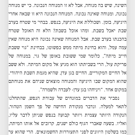
השינה, שיש בה מנוחה, אבל לא זו המנוחה הנכונה. כי יש מנוחה
נכונה, ומנוחה שאינה נכונה. המנוחה הנכונה היא זו שבאה אחרי
היגיעה, בזמן. ושכוללת את היגיעה, בנפש. בבחי׳ מי שטרח בערב
שבת יאכל בשבת. ומהו אוכל בשבת? הלא זה האוכל שטרח
בהכנתו בערב שבת. אבל המנוחה שאינה נכונה היא מנוחה שאין
עמה עמל, והוא בחינת מיתה ממש כפשוטו, בבחינת “גוי ששבת
חייב מיתה”, כלומר שמי ששובת באופן של גוי, במנוחה של
פריקת עול, הרי בשביתתו הוא מגיע אל מקום המיתה. ולא ששב
אל החיים המקוריים, החיים בגן עדן, שהיא מגמת השבת היהודי.
שהוא המקום שבו היגיעה והמנוחה מוצאים שניהם את מנוחתם
במקום אחד. “ויניחהו בגן עדן- לעבדה ולשמרה”.
נסביר את הדברים במונחים של עבודת הנפש, שהתחלנו
לתאר למעלה. ונדבר מנקודת החישה של פך השמן הטהור,
הנקודה היותר עצמית ויותר קבועה בנפש שניתן לדבר עליו,
ואליו. בשעה שאברי הגוף כולם ישנים, קרובים אל אותו המיתה,
כמו בשלטון היוונים לפני התעוררות החשמונאים. הרי שהוא ער