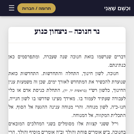
☰
וּכְשֵׁם שֶׁאֲנִי
תרומה / חברות
Skip
to
נר חנוכה – ניצחון כנוע
content
דברים שנרשמו בזאת חנוכה שנה שעברה, ומתפרסמים כאן
כנתינתם.
חנוכה, לשון חינוך, התחלה והתחדשות. התחדשות כזאת
שנועדת להכשיר את המתחדש לאורך ימים, שכן זה משמעות ענין
החינוך, כלשון רש״י
, התחלת כניסת אדם או כלי
(בראשית יד, יד)
לעבודה שעתיד לעמוד בו. מאידך מצינו שדרשו בו לשון חנייה,
חנו-כ״ה, לשון מנוחה. והרי מנוחה ענינה ההגעה אל הסוף, אל
התכלית המקווה, אל המנוחה.
וי״ל ששני קצוות אלו מסומלים בשני המהלכים המובאים
בחנוכה, ב״ש אומרים פוחת והולך וב״ה אומרים מוסיף והולך. הרי