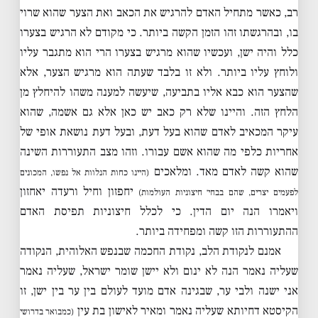
רב, כאשר מתחיל האדם להרגיש את הכאב ואת הצער שהוא שרוי
בו, ובהרגשתו זהו הזמן הקשה ביותר. כי מקודם לא הרגיש בצערו
כלל והיה ישן, ועכשיו שהוא מרגיש בצערו הרי הוא מתגבר עליו
ולוחץ עליו ביותר. ולא זו בלבד שעתה הוא מרגיש הצער, אלא
שהצער הוא כבא אליו בתביעה, שיעשה למענה משהו להיחלץ מן
הלחץ הזה. והיינו שלא רק כאב יש כאן אלא גם אשמה, שהוא
עיקר המכאיב לאדם שהוא בעל דעת, ובעל דעת נושאת אופי של
אחריות כלפי מה שהוא אשם עבורו. וזהו מצב התעוררות השינה
שהוא קשה לאדם מאד. ומלאכים
(היינו כחות הנלוות אל נפשו, המכונים
יחפזון וחיל ורעדה יאחזון
לפעמים יצרים, שהם בבחי׳ חיצוניות העולמות)
ויאמרו הנה יום הדין. כי לכלל חיצוניות תפיסת האדם
ההתעוררות הזו קשה ומפחידה ביותר.
אמנם לנקודת הלב, נקודת החכמה שבנפש האלוהית, הנקודה
שעליה נאמר הנה לא ינום ולא יישן שומר ישראל, שעליה נאמר
אני ישנה ולבי ער, שבגינה אדם מועד לעולם בין ער בין ישן, זו
הקיסטא דחיותא שעליה נאמר ומאיר לאישון בת עין
(כמבואר בדרושי