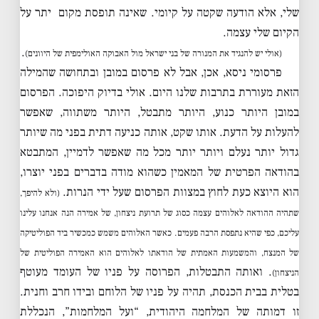
שלי, אלא הודעה שקטה על קיומי. שאינה תופסת מקום יתר על
הקיום שלי עצמה.
.
(אולי יש להנגיד את המנורה של בני ישראל מול האבוקה האולימפית של היוונים)
פרסומי ניסא, אכן, אבל לא פרסום במובן ובתחושה שהמילה
הזאת מעוררת בתרבות שלנו היום. אולי בדיוק היפוכה. הפרסום
במובן היותר כנוע, היותר מתבטל, היותר משתווה, שאפשר
להעלות על הדעת. אותו שקט, אותה כניעה דתית בפני מה שיותר
גדול יותר נעלם ויותר יותר מכל מה שאפשר לדמיין, המתבטא
בהודאה הפרטית של המאמין כשהוא מודה בדברים בפני יוצרו,
הוא היוצא כעת לחוץ במצוות הפרסום שעל ידי הנרות.
(ולא להיפך,
שתהיה ההודאה לאלוהים עצמה כסוג של תרועת ניצחון, של אמירה הנה אנחנו עלינו
עליכם, כפי שהיא נתפסת הרבה פעמים. כאשר האלוהים משמש כמכשיר ביד הפוליטיקה
של המנצח, והמשמעות האמתית של הודאתו לאלוהים הוא האמירה הפוליטית של
. ואותה התבטלות, הפרוסה על פניו של העומד מעוטף
הניצחון)
בטלית בבית הכנסת, תהיה על פניו של הלוחם ובידו חרב וחנית.
זו דמותה של המלחמה היהודית, “ועל המלחמות”, הנכללת