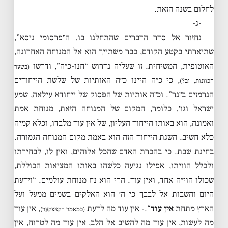
לחלום בשנה הזאת.
-ג-
נחזור אל סדר הדברים שהתחלנו בו. ה״פרסומי ניסא”,
שתיארתי בקטע הקודם, כבר משתייך הוא אל המנוחה האחרונה,
האוטופית, המשיחית. זו שעליה נדרוש “חנו-כ״ה”, ודרשו
(בשער
, כי כ״ה היינו כ״ה האותיות של שלשת הייחודים
הכוונות, וב?)
הנרמזים ב״נר”. וכ״ה אותיות של הפסוק של ייחודא עילאה, שמע
ישראל וגו׳. כלומר, המקום של המנוחה הזאת, מנוחת אמת
ואמונה, הוא באותו הייחוד העליון, של אין עוד מלבדו, וכלא קמיה
כלא חשיב. השגת הייחוד הזה הוא באמת מקום המנוחה הגמורה.
בחינת שבת. כי בהכרת האדם שהכל אלוהים, ואין לו, לבחירתו
ולכלל הוויתו, אפילו נגיעה כלשהו באותו המציאות הכוללת,
שכולו הוי״ה אחד, ואין עוד. הרי הוא נח מנוחת עולמים. “וידעת
היום והשבות אל לבבך כי ה׳ הוא האלקים בשמים ממעל ועל
הארץ מתחת
אין עוד
“.- אין עוד מה לדעת
, אין עוד
(כמאמר הקאצקער)
מה לעשות, אין עוד מה להשיב אל הלב, אין עוד מה לטרוח, אין