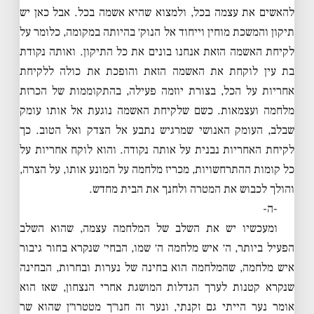
להאשים את עצמה בכל, ולמצוא שהיא אשמה בכל. אבל כאן יש
תיקון והמשכת מוחין וייחוד אל הנוק׳ בהיותה במקומה, כלומר על
לקיחת האשמה הזאת אנחנו בונים את כל התיקון. ואותה נקודת
בת עין לוקחת את האשמה הזאת והופכת את כולה ללקיחת
אחריות על הכל, בצורת יוזמה פעילה, בהתקוממות של הכרזת
מלחמה ועצמאות. כשם שלקיחת האשמה נוגעת אל אותו עומק
שבלב, העומק האנושי שמרגיש נתבע אל הצדק ואל הטוב. כך
לקיחת האחריות נבנית על אותה נקודה. והוא לוקח אחריות על
כל קומות ההתרחשויות, מכריז מלחמה על המונע אותו, על הצרה,
והולך לכבוש את המטרה ולחנך את הבית מחדש.
-ה-
ומעכשיו יש את השלב של המלחמה עצמה, שהוא השלב
הפעיל ביותר, ה׳ איש מלחמה ה׳ שמו, הבחי׳ שנקרא בחור גיבור
איש מלחמה, שהמלחמה הוא בחינה של נערות ובחרות, הבחינה
שנקרא קטנות לערך הגדלות המושגת אחרי הנצחון, שאז הוא
אומר נער הייתי גם זקנתי, ונער זה חנו״ך מטטרו״ן שהוא שר