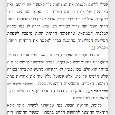
שעלי ללחום ולשנות את המציאות כדי לאפשר את קיומם, ואין
כאן ענין של אונס רחמנא פטריה, כי האונס הזה עוזר ביני
להקב״ה, אבל לא ביני לבין חברי, או ביני לבין בני והדורות. הסוג
הדתי השני הזה צריך לבירור רב, שלא יקרה לו כמו שקרה
למלכות חשמונאי, שהתפיסה הדתית הזאת נהפכה לשפחת
השליטה הפוליטית שהושגה בכדי לאפשר את הדתיות הזאת.
ואכמ״ל.
[1]
]
והנה בהתעוררות האברים, כלומר כאשר המציאות החיצונית
מתעוררת לתפוס שיש כאן בעיה. בשלב הראשוני מי שסובל מזה
ביותר הוא הלב. שכן עכשיו, לא די שהוא מרגיש את צרתו בצורה
שלא הרגיש עד כה. אלא שמוטל עליו עוד את אחריות צרת
הציבור, האברים, והמציאות החיצונית בכלל.
(וכמתואר בלקו״מ ח״ב
. תפקידו בעת כזאת, הוא להפוך את תחושת הצער
תורה ב׳ אות ב׳
[2]
)
הזאת, לנטילת אחריות.
כלומר, תחושת הצער, כפי שביארנו למעלה, אינה אלא
התיאור החיצוני לתחושת החיים בחסרון. וכאשר החיסרון הזה