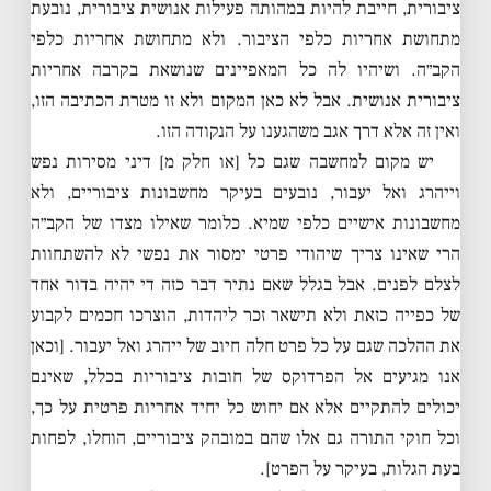
ציבורית, חייבת להיות במהותה פעילות אנושית ציבורית, נובעת
מתחושת אחריות כלפי הציבור. ולא מתחושת אחריות כלפי
הקב״ה. ושיהיו לה כל המאפיינים שנושאת בקרבה אחריות
ציבורית אנושית. אבל לא כאן המקום ולא זו מטרת הכתיבה הזו,
ואין זה אלא דרך אגב משהגענו על הנקודה הזו.
יש מקום למחשבה שגם כל [או חלק מ] דיני מסירות נפש
וייהרג ואל יעבור, נובעים בעיקר מחשבונות ציבוריים, ולא
מחשבונות אישיים כלפי שמיא. כלומר שאילו מצדו של הקב״ה
הרי שאינו צריך שיהודי פרטי ימסור את נפשי לא להשתחוות
לצלם לפנים. אבל בגלל שאם נתיר דבר כזה די יהיה בדור אחד
של כפייה כזאת ולא תישאר זכר ליהדות, הוצרכו חכמים לקבוע
את ההלכה שגם על כל פרט חלה חיוב של ייהרג ואל יעבור. [וכאן
אנו מגיעים אל הפרדוקס של חובות ציבוריות בכלל, שאינם
יכולים להתקיים אלא אם יחוש כל יחיד אחריות פרטית על כך,
וכל חוקי התורה גם אלו שהם במובהק ציבוריים, הוחלו, לפחות
בעת הגלות, בעיקר על הפרט].