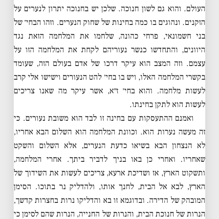
העולם. והוא גם לשון חנוכה. שלכן יש בחנוכה יתרון לנערים על
הזקנים. ונהוגים בו כמה בחינות של שחוק הנערים. וזהו הבחי׳ של
בני חשמונאי, פרחי כהונה, שלחמו את המלחמה הזאת נגד
היוונים, והתחדשו כנשר נעוריהם לקחת את המלחמה הזו על
עצמם. וזה המצב הוא עיקר דרכו של אדם בעולם הזה, שעומד
בקשרי המלחמה האלו, ויש בו בחי׳ להט הנעורים וישישו אלי קרב
לעשות מלחמה. והוא בחי׳ ז״א, אשר עיקר מה שאנו צריכים
לעשות הוא לתקן בחינתו.
ואמנם ההתעסקות עם בחינה זו לבד הוא משובת נעורים. כי
זה מעשה נערות הוא. וכוונת המלחמה הוא השלום הבא אחריו,
לא הנצחון הבא בשיאו כדעת הנערים, אלא השלום והשקט
שאחריו. ואחרי כן באו בניך לדביר ביתך. אחרי המלחמה,
ותשקוט הארץ, אז ושדיכת ארעא, צריכים לעשות את השידוך של
הארץ, לבא אל הבית, לחנך אותו, ולהדליק נר בתוכו. הסימן
המובהק של הדירה. ובדוגמא זו בא והדליקו נרות בחצרות קדשך,
הנרות של חנוכת הבית, והנרות של החנייה, הנרות שהם לסימן כי