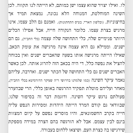
לו. ואילו יצויר שהוא עצמו ישן כמותם, לא הייתה לנו תקווה. לכן
השינה המוחלטת, המנוחה הלא נכונה, נמצאת תמיד אך
בחיצוניות.
. ואמנם גם הלב עצמו, אינו
(ובלשון האר״י, בט״ס התחתונות)
מרגיש בצרת עצמו. כלומר הנקודה חייה, אבל אפילו הכלים
היותר פנימיים שלה, כלי התחושה שלה עצמה
, גם הם
(כלי החב״ד)
ישנים. וממילא גם היא עצמה אינה מרגישה את עומק הכאב,
שאילו הייתה מרגישה אותו בשעה שהאברים ישנים ואין בכוחה
להציל את נפשה כלל, די היה בכאב הזה להרוג אותה. לכן כאשר
האברים ישנים גם כלי התחושה של הכתר ישנים. ואדרבה, עליהם
נאמר עיקר השינה
,
(כמו שלמדנו בדרושי ר״ה שעיקר הדורמיטא בכלי החב״ד)
מאחר ועליהם מוטלת תפקיד ההרגשה באופן כללי, הרי שבהעדר
פעולתם נרגש עיקר השינה. ודוגמת דבר זה בסיפור שלנו,
שבוודאי גם קודם המרד הייתה היהדות ומסירות הנפש עליה
חייה בקרב החשמונאים, והיו מוסרים נפשם על קיום המצוות
בינם לבין עצמם. אבל לא הורגשה בהם הצרה במידה מספקת
שירגישו בה כצרת העם, ושיצאו ללחום בעבורה.