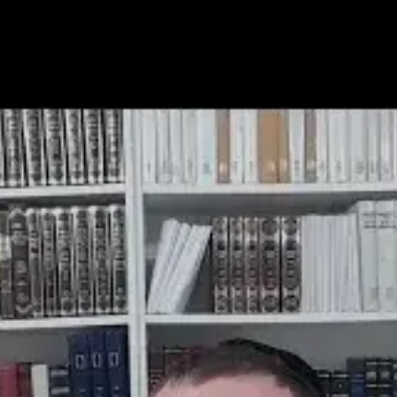
Post Type
›
Yout
י אריז"ל לפסח - תשפ"ג-yt
י האריז"ל
›
שער הכוונות
›
שער הכוונות - עברית
›
פסח
דים
›
פסח
›
שער הכוונות - עברית