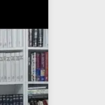
ube
כתב
כתב
מוע