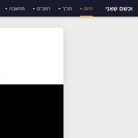
וּכְשֵׁם שֶׁאֲנִי
היום
תנ"ך
רמב"ם
מחשבה