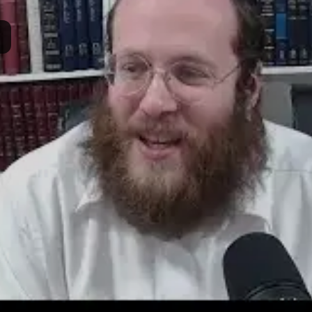
סם:
ה' ניסן ה'תשפ"ג
·
March 27, 2023
נערך:
ד' ניסן ה'תשפ"ו
·
March 22, 2026
תרומה
תמכו בהמשך הפצת שיעורים ותכנים
Donate
© 2026 וּכְשֵׁם שֶׁאֲנִי