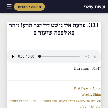
☰
וּכְשֵׁם שֶׁאֲנִי
תרומה / חברות
Skip
to
331. פרעה איז נישט דין יצר הרע! זוהר
content
בא לפסח שיעור ב
Duration: 31:47
Post Type
›
Audio
Weekly Shiur
שיעורים שבועיים על פרשת השבוע וספר הזוהר
›
זוהר
›
זוהר על התורה
ומועדים - תשפ"ג