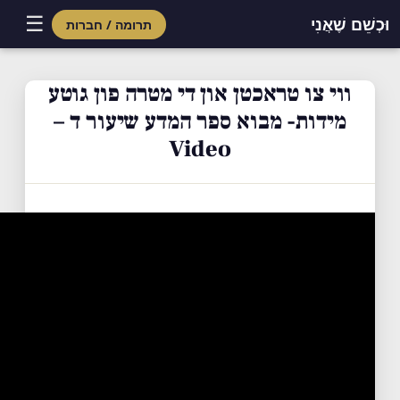
☰
וּכְשֵׁם שֶׁאֲנִי
תרומה / חברות
Skip
to
ווי צו טראכטן און די מטרה פון גוטע
content
מידות- מבוא ספר המדע שיעור ד –
Video