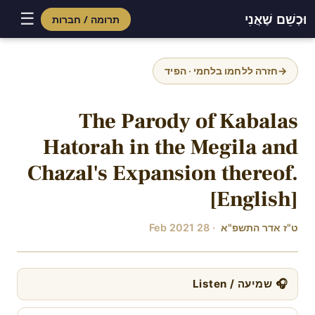
☰
וּכְשֵׁם שֶׁאֲנִי
תרומה / חברות
Skip
to
→
חזרה ללחמו בלחמי · הפיד
content
The Parody of Kabalas
Hatorah in the Megila and
Chazal's Expansion thereof.
[English]
ט"ז אדר התשפ"א
· 28 Feb 2021
🎧 שמיעה / Listen