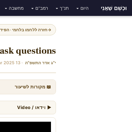
וּכְשֵׁם שֶׁאֲנִי
היום
תנ"ך
רמב"ם
מחשבה
→
חזרה ללחמו בלחמי · הפיד
 ask questions
י"ג אדר התשפ"ה
· 13 Mar 2025
📖 מקורות לשיעור
▶ וידאו / Video