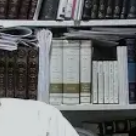
© 2026 וּכְשֵׁם שֶׁאֲנִי