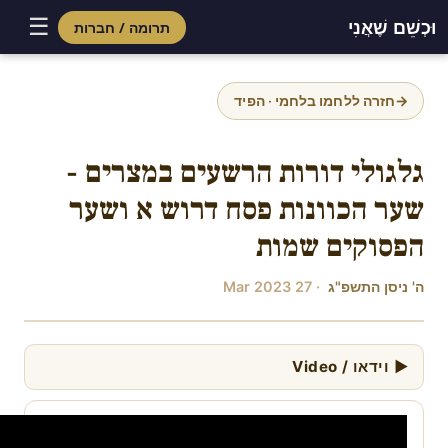
☰
וּכְשֵׁם שֶׁאֲנִי
תרומה / חברות
Skip
to
→
חזרה ללחמו בלחמי · הפיד
content
גלגולי דורות הרשעים במצרים -
שער הכוונות פסח דרוש א ושער
הפסוקים שמות
ה' ניסן התשפ"ג
· 27 Mar 2023
▶ וידאו / Video