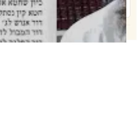
צור קשר
© 2026 וּכְשֵׁם שֶׁאֲנִי