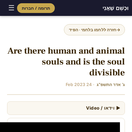
☰
וּכְשֵׁם שֶׁאֲנִי
תרומה / חברות
Skip
to
→
חזרה ללחמו בלחמי · הפיד
content
Are there human and animal
souls and is the soul
divisible
ג' אדר התשפ"ג
· 24 Feb 2023
▶ וידאו / Video