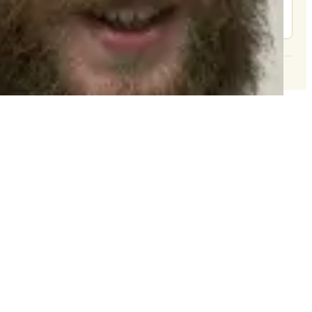
צור קשר
© 2026 וּכְשֵׁם שֶׁאֲנִי