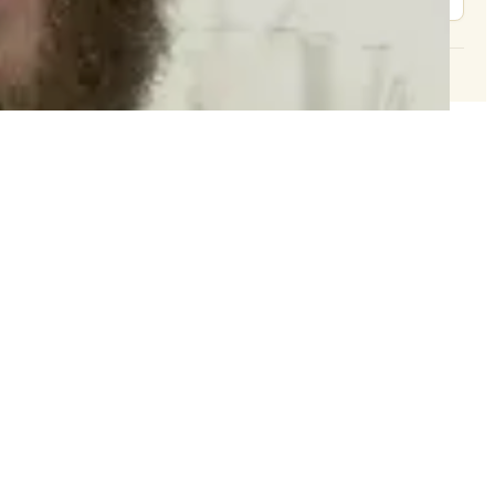
© 2026 וּכְשֵׁם שֶׁאֲנִי