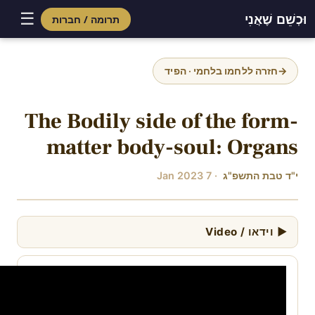
☰
וּכְשֵׁם שֶׁאֲנִי
תרומה / חברות
Skip
to
→
חזרה ללחמו בלחמי · הפיד
content
The Bodily side of the form-
matter body-soul: Organs
י"ד טבת התשפ"ג
· 7 Jan 2023
▶ וידאו / Video