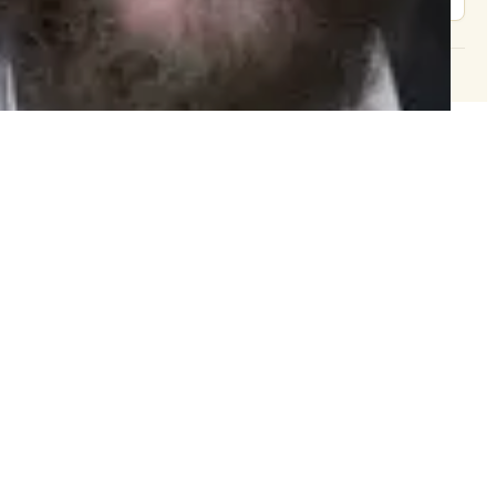
© 2026 וּכְשֵׁם שֶׁאֲנִי