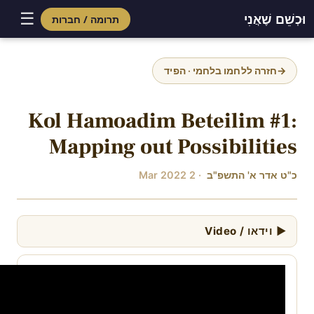
☰
וּכְשֵׁם שֶׁאֲנִי
תרומה / חברות
Skip
to
→
חזרה ללחמו בלחמי · הפיד
content
Kol Hamoadim Beteilim #1:
Mapping out Possibilities
כ"ט אדר א' התשפ"ב
· 2 Mar 2022
▶ וידאו / Video