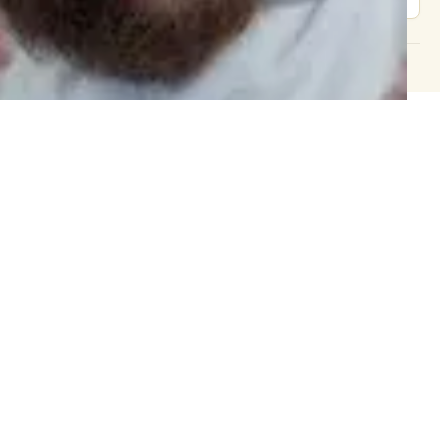
© 2026 וּכְשֵׁם שֶׁאֲנִי