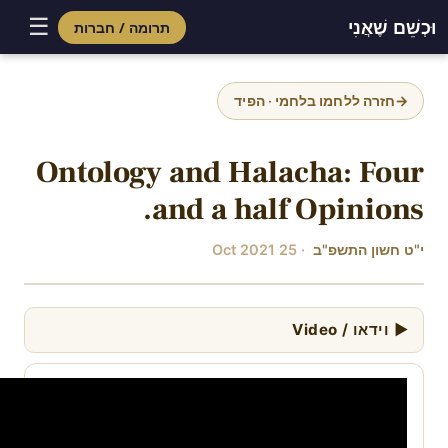
☰
וּכְשֵׁם שֶׁאֲנִי
תרומה / חברות
Skip
to
→
חזרה ללחמו בלחמי · הפיד
content
Ontology and Halacha: Four
and a half Opinions.
י"ט חשון התשפ"ב
· 25 Oct 2021
▶ וידאו / Video