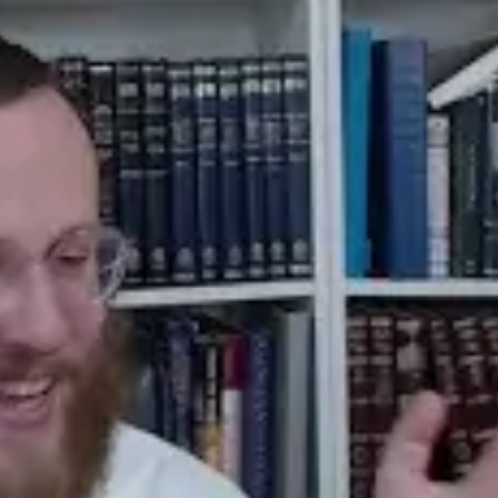
© 2026 וּכְשֵׁם שֶׁאֲנִי