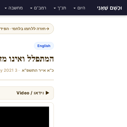
וּכְשֵׁם שֶׁאֲנִי
היום
תנ"ך
רמב"ם
מחשבה
→
חזרה ללחמו בלחמי · הפיד
English
המתפלל ואינו מזכ
כ"א אייר התשפ"א
· 3 May 2021
▶ וידאו / Video