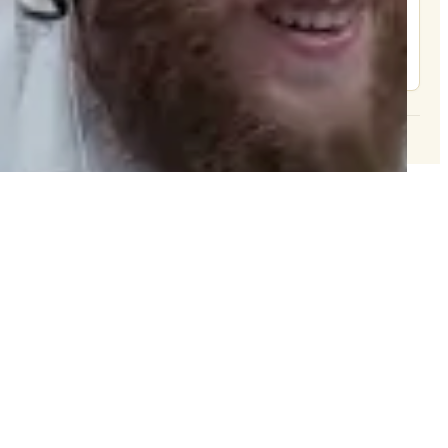
צור קשר
© 2026 וּכְשֵׁם שֶׁאֲנִי