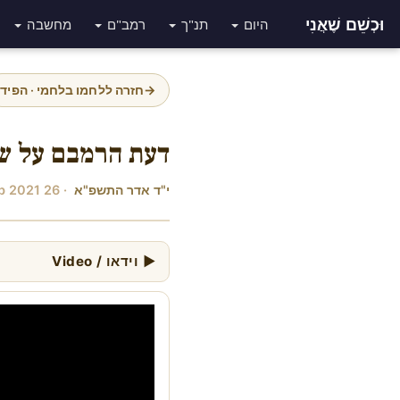
וּכְשֵׁם שֶׁאֲנִי
היום
תנ"ך
רמב"ם
מחשבה
→
חזרה ללחמו בלחמי · הפיד
דעת הרמבם על שמ
י"ד אדר התשפ"א
· 26 Feb 2021
▶ וידאו / Video