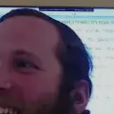
© 2026 וּכְשֵׁם שֶׁאֲנִי