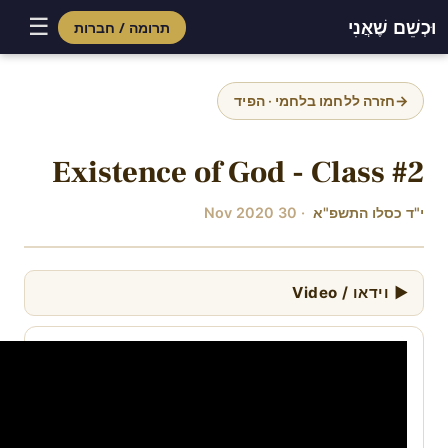
☰
וּכְשֵׁם שֶׁאֲנִי
תרומה / חברות
Skip
to
→
חזרה ללחמו בלחמי · הפיד
content
Existence of God - Class #2
י"ד כסלו התשפ"א
· 30 Nov 2020
▶ וידאו / Video