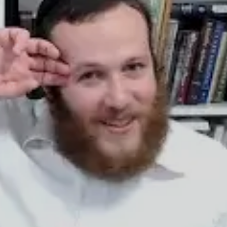
© 2026 וּכְשֵׁם שֶׁאֲנִי