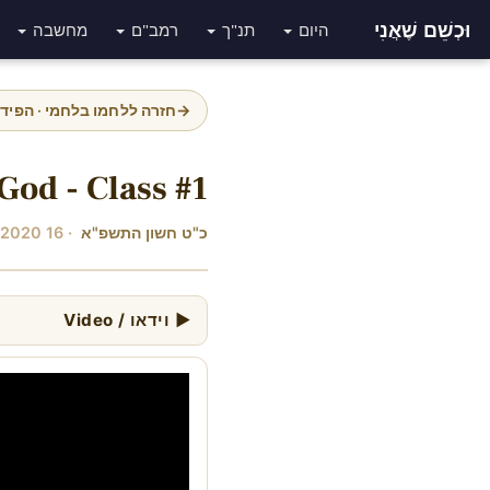
וּכְשֵׁם שֶׁאֲנִי
היום
תנ"ך
רמב"ם
מחשבה
→
חזרה ללחמו בלחמי · הפיד
God - Class #1
כ"ט חשון התשפ"א
· 16 Nov 2020
▶ וידאו / Video