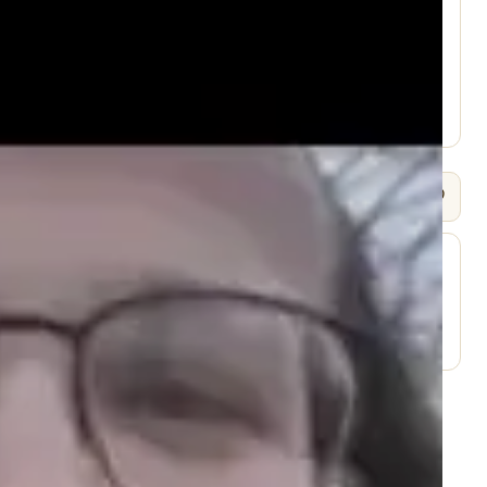
עמוד היוטיוב ↗
🎧 שמיעה / Listen
⬇ הורד
עמוד השיעור ↗