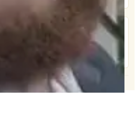
מצא אותנו בעוד מקומות
צור קשר
© 2026 וּכְשֵׁם שֶׁאֲנִי