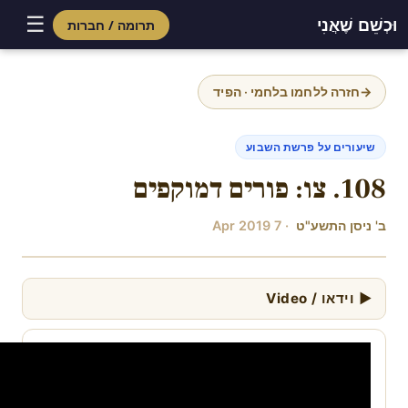
☰
וּכְשֵׁם שֶׁאֲנִי
תרומה / חברות
Skip
to
→
חזרה ללחמו בלחמי · הפיד
content
שיעורים על פרשת השבוע
108. צו: פורים דמוקפים
ב' ניסן התשע"ט
· 7 Apr 2019
▶ וידאו / Video