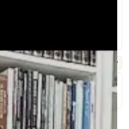
עמוד היוטיוב ↗
🎧 שמיעה / Listen
⬇ הורד
עמוד השיעור ↗