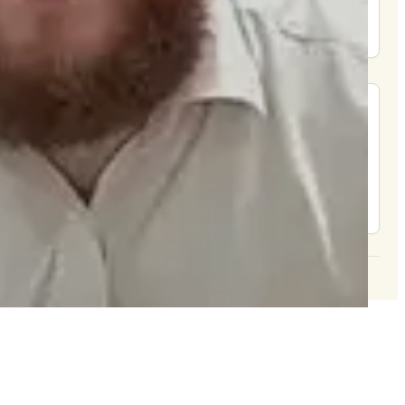
Donate
מצא אותנו בעוד מקומות
צור קשר
© 2026 וּכְשֵׁם שֶׁאֲנִי