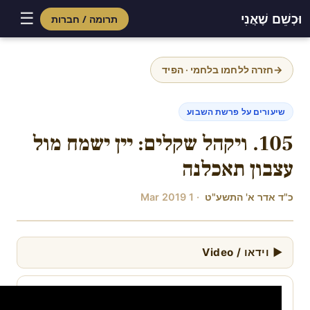
☰
וּכְשֵׁם שֶׁאֲנִי
תרומה / חברות
Skip
to
→
חזרה ללחמו בלחמי · הפיד
content
שיעורים על פרשת השבוע
105. ויקהל שקלים: יין ישמח מול
עצבון תאכלנה
כ"ד אדר א' התשע"ט
· 1 Mar 2019
▶ וידאו / Video