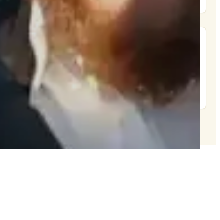
מצא אותנו בעוד מקומות
צור קשר
© 2026 וּכְשֵׁם שֶׁאֲנִי