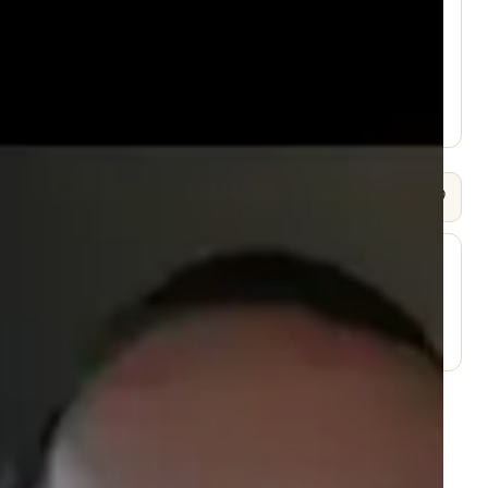
עמוד היוטיוב ↗
🎧 שמיעה / Listen
⬇ הורד
עמוד השיעור ↗