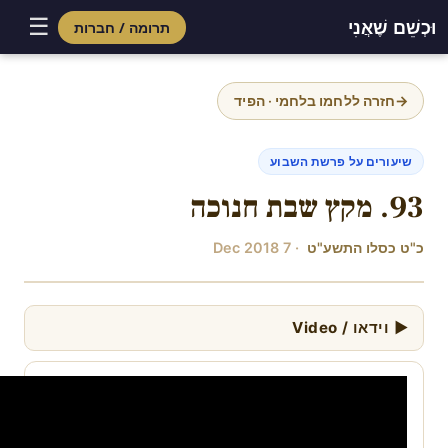
☰
וּכְשֵׁם שֶׁאֲנִי
תרומה / חברות
Skip
to
→
חזרה ללחמו בלחמי · הפיד
content
שיעורים על פרשת השבוע
93. מקץ שבת חנוכה
כ"ט כסלו התשע"ט
· 7 Dec 2018
▶ וידאו / Video