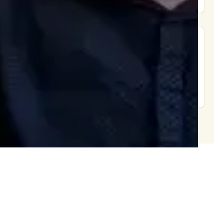
מצא אותנו בעוד מקומות
צור קשר
© 2026 וּכְשֵׁם שֶׁאֲנִי