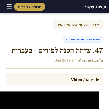
☰
וּכְשֵׁם שֶׁאֲנִי
תרומה / חברות
Skip
to
→
חזרה ללחמו בלחמי · הפיד
content
שיעורים על פרשת השבוע
47. שיחת הכנה לפורים - בעברית
ב' שבט התשע"ט
· 8 Jan 2019
▶ וידאו / Video