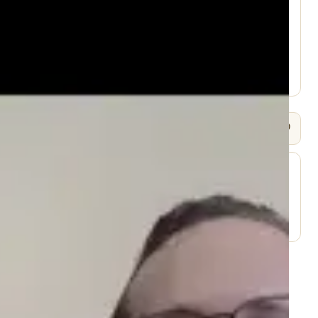
עמוד היוטיוב ↗
🎧 שמיעה / Listen
⬇ הורד
עמוד השיעור ↗