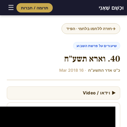
☰
וּכְשֵׁם שֶׁאֲנִי
תרומה / חברות
Skip
to
→
חזרה ללחמו בלחמי · הפיד
content
שיעורים על פרשת השבוע
40. וארא תשע"ח
כ"ט אדר התשע"ח
· 16 Mar 2018
▶ וידאו / Video