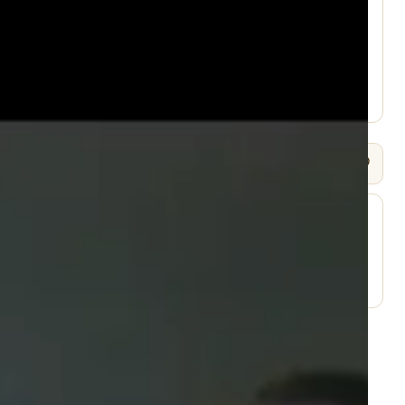
עמוד היוטיוב ↗
🎧 שמיעה / Listen
⬇ הורד
עמוד השיעור ↗