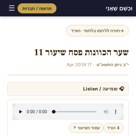
☰
וּכְשֵׁם שֶׁאֲנִי
תרומה / חברות
Skip
to
→
חזרה ללחמו בלחמי · הפיד
content
שער הכוונות פסח שיעור 11
י"ב ניסן התשע"ט
· 17 Apr 2019
🎧 שמיעה / Listen
⬇ הורד
עמוד השיעור ↗