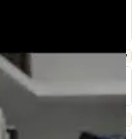
עמוד היוטיוב ↗
🎧 שמיעה / Listen
⬇ הורד
עמוד השיעור ↗
📄 תמלולים
English
EN
לחץ לפתיחה