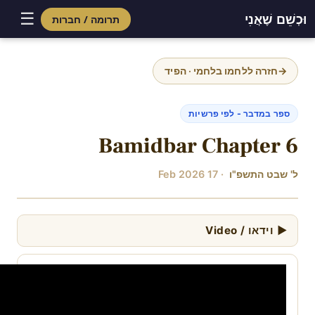
☰
וּכְשֵׁם שֶׁאֲנִי
תרומה / חברות
Skip
to
→
חזרה ללחמו בלחמי · הפיד
content
ספר במדבר - לפי פרשיות
Bamidbar Chapter 6
ל' שבט התשפ"ו
· 17 Feb 2026
▶ וידאו / Video