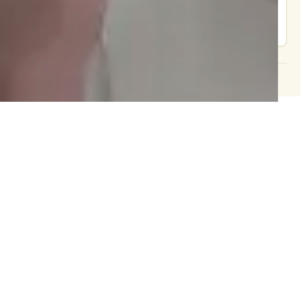
צור קשר
© 2026 וּכְשֵׁם שֶׁאֲנִי