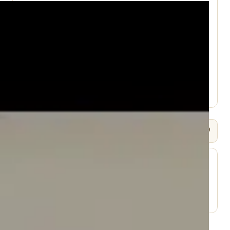
עמוד היוטיוב ↗
🎧 שמיעה / Listen
⬇ הורד
עמוד השיעור ↗