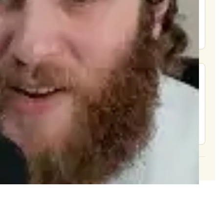
תמכו בהמשך הפצת שיעורים ותכנים
Donate
מצא אותנו בעוד מקומות
צור קשר
© 2026 וּכְשֵׁם שֶׁאֲנִי