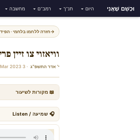
וּכְשֵׁם שֶׁאֲנִי
היום
תנ"ך
רמב"ם
מחשבה
→
חזרה ללחמו בלחמי · הפיד
וויאזוי צו זיין פ
י' אדר התשפ"ג
· 3 Mar 2023
📖 מקורות לשיעור
🎧 שמיעה / Listen