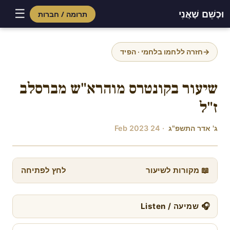
☰
וּכְשֵׁם שֶׁאֲנִי
תרומה / חברות
Skip
to
→
חזרה ללחמו בלחמי · הפיד
content
שיעור בקונטרס מוהרא"ש מברסלב
ז"ל
ג' אדר התשפ"ג
· 24 Feb 2023
📖 מקורות לשיעור
לחץ לפתיחה
🎧 שמיעה / Listen