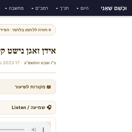
וּכְשֵׁם שֶׁאֲנִי
היום
תנ"ך
רמב"ם
מחשבה
→
חזרה ללחמו בלחמי · הפיד
אידן זאגן נישט קי
כ"ו שבט התשפ"ג
· 17 Feb 2023
📖 מקורות לשיעור
🎧 שמיעה / Listen