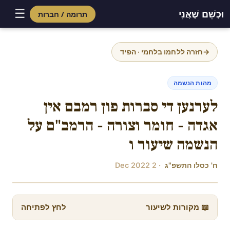
☰
וּכְשֵׁם שֶׁאֲנִי
תרומה / חברות
Skip
to
→
חזרה ללחמו בלחמי · הפיד
content
מהות הנשמה
לערנען די סברות פון רמבם אין
אגדה - חומר וצורה - הרמב"ם על
הנשמה שיעור ו
ח' כסלו התשפ"ג
· 2 Dec 2022
📖 מקורות לשיעור
לחץ לפתיחה