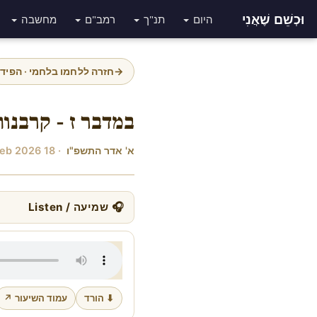
וּכְשֵׁם שֶׁאֲנִי
היום
תנ"ך
רמב"ם
מחשבה
→
חזרה ללחמו בלחמי · הפיד
במדבר ז - קרבנו
א' אדר התשפ"ו
· 18 Feb 2026
🎧 שמיעה / Listen
⬇ הורד
עמוד השיעור ↗