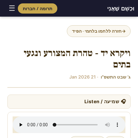
☰
וּכְשֵׁם שֶׁאֲנִי
תרומה / חברות
Skip
to
→
חזרה ללחמו בלחמי · הפיד
content
ויקרא יד - טהרת המצורע ונגעי
בתים
ג' שבט התשפ"ו
· 21 Jan 2026
🎧 שמיעה / Listen