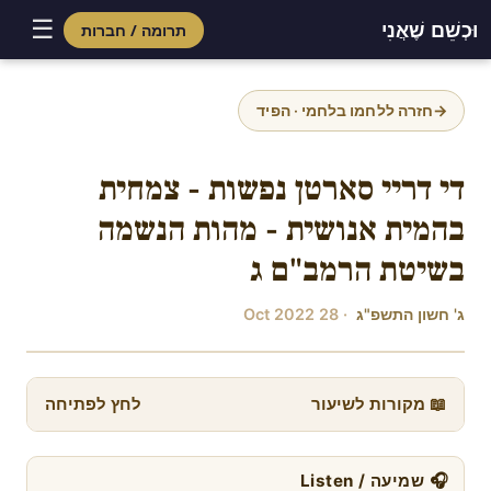
☰
וּכְשֵׁם שֶׁאֲנִי
תרומה / חברות
Skip
to
→
חזרה ללחמו בלחמי · הפיד
content
די דריי סארטן נפשות - צמחית
בהמית אנושית - מהות הנשמה
בשיטת הרמב"ם ג
ג' חשון התשפ"ג
· 28 Oct 2022
📖 מקורות לשיעור
לחץ לפתיחה
🎧 שמיעה / Listen