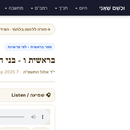
וּכְשֵׁם שֶׁאֲנִי
היום
תנ"ך
רמב"ם
מחשבה
→
חזרה ללחמו בלחמי · הפיד
ספר בראשית - לפי פרשיות
בראשית ו - בני 
י"ד אלול התשפ"ה
· 7 Sep 2025
🎧 שמיעה / Listen