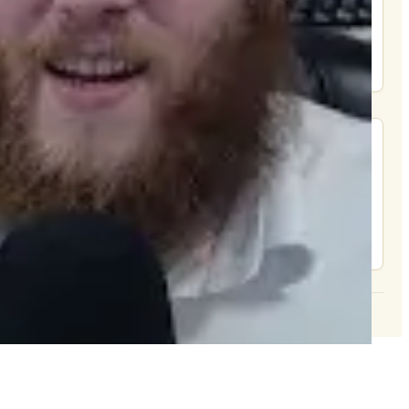
תמכו בהמשך הפצת שיעורים ותכנים
Donate
מצא אותנו בעוד מקומות
צור קשר
© 2026 וּכְשֵׁם שֶׁאֲנִי