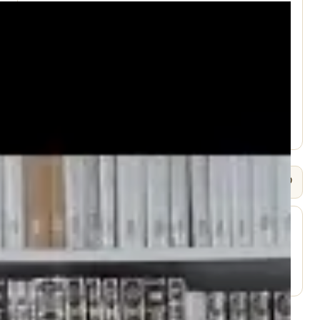
עמוד היוטיוב ↗
🎧 שמיעה / Listen
⬇ הורד
עמוד השיעור ↗