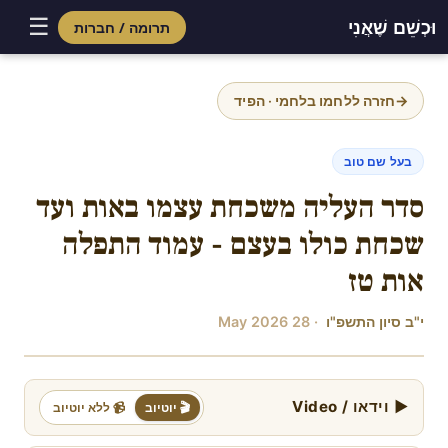
☰
וּכְשֵׁם שֶׁאֲנִי
תרומה / חברות
Skip
to
→
חזרה ללחמו בלחמי · הפיד
content
בעל שם טוב
סדר העליה משכחת עצמו באות ועד
שכחת כולו בעצם - עמוד התפלה
אות טז
י"ב סיון התשפ"ו
· 28 May 2026
▶ וידאו / Video
🎬 יוטיוב
📹 ללא יוטיוב