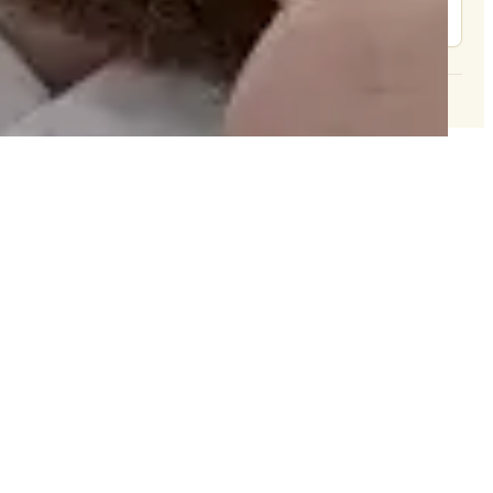
צור קשר
© 2026 וּכְשֵׁם שֶׁאֲנִי