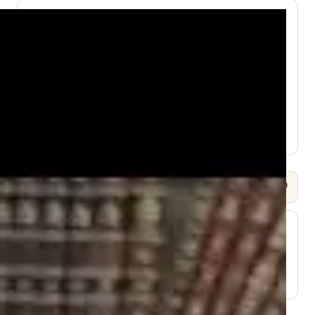
עמוד היוטיוב ↗
🎧 שמיעה / Listen
⬇ הורד
עמוד השיעור ↗