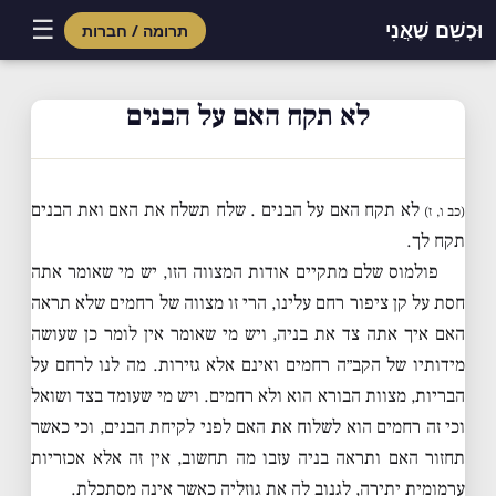
☰
וּכְשֵׁם שֶׁאֲנִי
תרומה / חברות
Skip
to
לא תקח האם על הבנים
content
לא תקח האם על הבנים . שלח תשלח את האם ואת הבנים
(כב ו, ז)
תקח לך.
פולמוס שלם מתקיים אודות המצווה הזו, יש מי שאומר אתה
חסת על קן ציפור רחם עלינו, הרי זו מצווה של רחמים שלא תראה
האם איך אתה צד את בניה, ויש מי שאומר אין לומר כן שעושה
מידותיו של הקב״ה רחמים ואינם אלא גזירות. מה לנו לרחם על
הבריות, מצוות הבורא הוא ולא רחמים. ויש מי שעומד בצד ושואל
וכי זה רחמים הוא לשלוח את האם לפני לקיחת הבנים, וכי כאשר
תחזור האם ותראה בניה עזבו מה תחשוב, אין זה אלא אכזריות
ערמומית יתירה, לגנוב לה את גוזליה כאשר אינה מסתכלת.