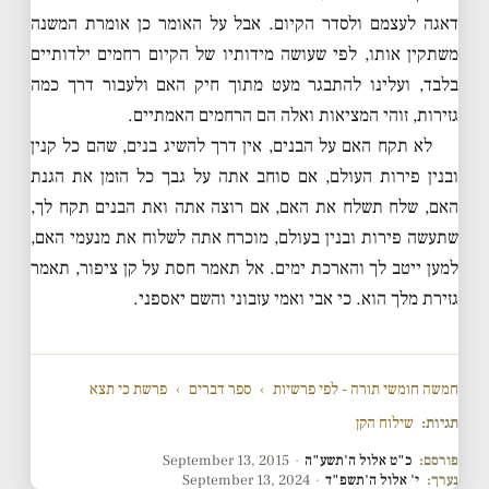
דאגה לעצמם ולסדר הקיום. אבל על האומר כן אומרת המשנה
משתקין אותו, לפי שעושה מידותיו של הקיום רחמים ילדותיים
בלבד, ועלינו להתבגר מעט מתוך חיק האם ולעבור דרך כמה
גזירות, זוהי המציאות ואלה הם הרחמים האמתיים.
לא תקח האם על הבנים, אין דרך להשיג בנים, שהם כל קנין
ובנין פירות העולם, אם סוחב אתה על גבך כל הזמן את הגנת
האם, שלח תשלח את האם, אם רוצה אתה ואת הבנים תקח לך,
שתעשה פירות ובנין בעולם, מוכרח אתה לשלוח את מנעמי האם,
למען ייטב לך והארכת ימים. אל תאמר חסת על קן ציפור, תאמר
גזירת מלך הוא. כי אבי ואמי עזבוני והשם יאספני.
חמשה חומשי תורה - לפי פרשיות
›
ספר דברים
›
פרשת כי תצא
תגיות:
שילוח הקן
פורסם:
כ"ט אלול ה'תשע"ה
·
September 13, 2015
נערך:
י' אלול ה'תשפ"ד
·
September 13, 2024