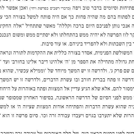
תיחות וסיומים בדבר טוב ויפה
ואכן אפשר לר
(כדברי רשב״ם בפרשת ויחי)
ם לפתוח בהם מה שהיה פחות כך אם היה פותח למשל בצורה הכי ענ
אנכי נותן לפניכם היום ברכה וקללה” מאשר שתתחיל “אלה החקים 
קר לוז הפרשה לא יהיה ממש בהתחלתו ולא יסתיים ממש ומשום הנכנסי
ין השבתות ולא להפריד ביניהם. או עוד סיבות.
ה המשולשת הפנימית, אסדר בצורה כללית את ההקדמות לתורה ונראה 
גדולה מתחילה את הספר מן ‘ה׳ אלהינו דיבר אלינו בחורב׳ ועד ‘ו
 שם פרק ג׳. ולדרשה זו יש המשך מיוחד של ‘וממילא עכשיו׳, שהוא ב
דרשה זו פתח בברית חורב ובו עשרת הדברים, ולדרשה זו יש המשך ‘ו
סור להם, אלא שלא הגיע עדיין אל המצוות ופתח באזהרות על היחוד ו
ממש לפני הסיום של הדרשה הראשונה, בסיפור האחרון שמסופר שם ש
ה שהוא עשרת הדברות והפתיחה אודות המצוות שציוה ה׳ אז למשה
הרות שלא יתערבו בגוים ויעבדו עבודה זרה וכו׳. סיום פרשה זו הוא
וק לפני הסיום הראוי הזה, של חלק האזהרות על עבודה זרה והשכר ו