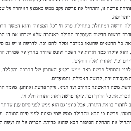
תיחת פרשה זו, והתחיל את פרשת עקב ממש באמצע האזהרה על שכר 
יותר יפה.
לה חדשה המתחלת בתחילת פרק ח׳ “כל המצווה׳ והוא המשך הדר
סדרת דרשות חדשות העוסקות תחילה באזהרה שלא ישכחו את ה׳ המ
 את כל החטאים שחטאו במדבר וסלח להם וכו׳. לדרשה זו יש גם סי
 והוא עיקרו כמה חזרות על השכר ועונש שיהיה בארץ על שמירת התו
ים וכו׳. ואחריו ‘אלה החקים׳.
לפני והתחיל פרשת ראה ממש בקטע האחרון של הברכה והקללה. 
מעבודה זרה, קדושת האכילה, והמועדים.
רשת משה הראשונה מחורב ועד הגיא. עיקר פרשת ואתחנן: מעמד הר 
וזכרת את כל הדרך וכו׳. עיקר פרשת ראה: התורה חלק א׳.
לחתוך בו את התורה. אבל סיומו גם הוא ממש לפני סיום ענין שחתך 
מה׳. פרשת כי תבא מתחילה ממש שתי מצוות לפני סיום התורה. וע
התחיל את התחלת הסיפור הבא שהוא כריתת הברית על זה ועשה 