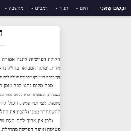
וּכְשֵׁם שֶׁאֲנִי
היום
תנ"ך
רמב"ם
מחשבה
ח
חלוקת הפרשיות איננה אמורה ל
אחת, ומתוך המבואר בחז״ל נראה
(עי׳ מסכת גיטין בענין כתיבת מגילה לתינוק
מכל מקום נהגו כבר מזמן 
בשבתות, ומשמעות דבריו בפנים בכמה מקו
. ויכול לה
מקומות. לגבי רש״י צל״ע)
להשתחרר ממנו ולהבין את החל
ולכן אין צריך לתת טעם שי
פשוטה ואיפה הפרשה מתחילה. יש