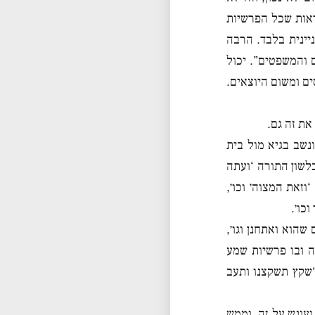
אות שכל הפרשיות
יינית בלבד. הרבה
והמשפטים”. יכול
ם ומשום היוצאים.
את זה גם.
נשב בגיא מול בית
לשון התורה ‘ועתה
זאת המצוה׳ וכו׳,
כו׳.
הוא ואתחנן וגו׳,
 ובו פרשיות שמע
 “שקץ תשקצנו ותעב
עונש על זה, וממש