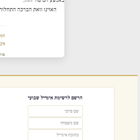
באמצע הסיפור הזה.
האזינו וזאת הברכה התחלות
חמש
929 תנ
פור
הרשם לרשימת אימייל שבועי