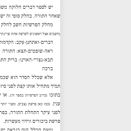
יש לספר דברים חלוקה משו
שאחר התורה. בחלק סופי זה ישנ
מחלק הפרשיות חשב לחלק ח
נחשבים אצל ראשונים לפרשה אחת וציינתי ב
דברים-ואתחנן-עקב: הקדמות
ראה-שופטים-תצא: התורה
תבא-נצו״י-האזינו: ברית הת
ברכה
אלא שכלל הסדר הוא שכמעט
תמיד מתחיל אותו קצת לפני סיו
בתוכו
. או 
(כרוב הפרשיות בספר זה)
ענין.
(כמו כאן פרשת נצבים, ומצוי יותר
לפני עיקר התחלת התורה, בפרש
פרשת ביכורים ווידוי מעשרות.
וטעם הכלל הזה כנראה יש ל