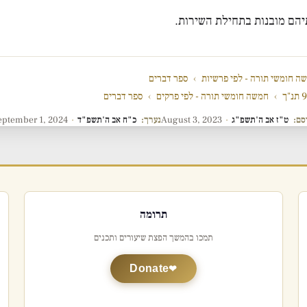
יהם מובנות בתחילת השירות.
ה חומשי תורה - לפי פרשיות
›
ספר דברים
"ך
›
חמשה חומשי תורה - לפי פרקים
›
ספר דברים
סם:
ט"ז אב ה'תשפ"ג
·
August 3, 2023
נערך:
כ"ח אב ה'תשפ"ד
·
eptember 1, 2024
תרומה
תמכו בהמשך הפצת שיעורים ותכנים
Donate