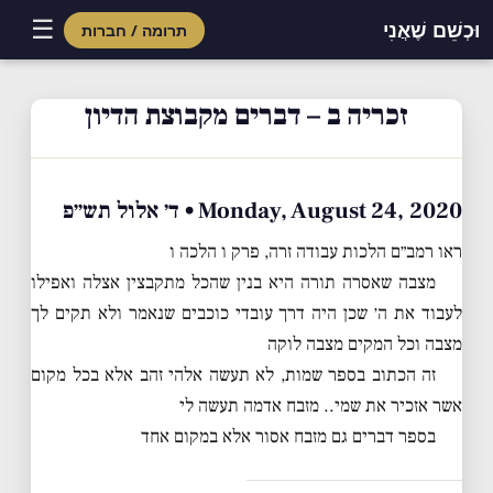
☰
וּכְשֵׁם שֶׁאֲנִי
תרומה / חברות
Skip
to
זכריה ב – דברים מקבוצת הדיון
content
Monday, August 24, 2020 • ד׳ אלול תש״פ
ראו רמב״ם הלכות עבודה זרה, פרק ו הלכה ו
מצבה שאסרה תורה היא בנין שהכל מתקבצין אצלה ואפילו
לעבוד את ה׳ שכן היה דרך עובדי כוכבים שנאמר ולא תקים לך
מצבה וכל המקים מצבה לוקה
זה הכתוב בספר שמות, לא תעשה אלהי זהב אלא בכל מקום
אשר אזכיר את שמי.. מזבח אדמה תעשה לי
בספר דברים גם מזבח אסור אלא במקום אחד