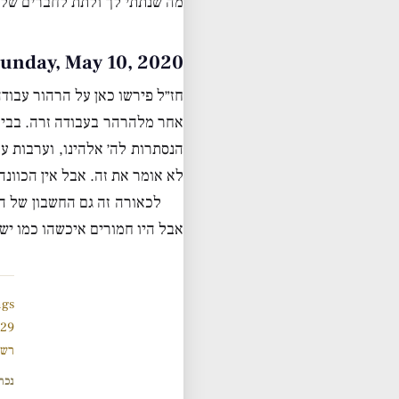
מה שנתתי לך ולתת לחברים שלך
Sunday, May 10, 2020 • ט״ז אייר תש״
חז״ל פירשו כאן על הרהור עבוד
אחר מלהרהר בעבודה זרה. בבית 
הנסתרות לה׳ אלהינו, וערבות 
לא אומר את זה. אבל אין הכוונ
אבל היו חמורים איכשהו כמו ישראל 
ngs
929 תנ
רשי
נכת