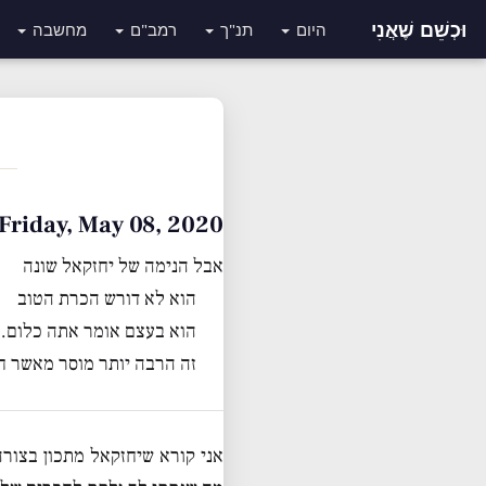
וּכְשֵׁם שֶׁאֲנִי
היום
תנ"ך
רמב"ם
מחשבה
Friday, May 08, 2020 • י״ד אייר תש״פ
אבל הנימה של יחזקאל שונה
הוא לא דורש הכרת הטוב
הוא בעצם אומר אתה כלום
זה הרבה יותר מוסר מאשר חס
אני קורא שיחזקאל מתכון בצור