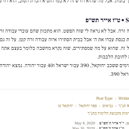
 בזנות. אבל מה שהוא דורש זה לא כמו התניא הכרת הטוב, הוא דור
פ
ה זרה. אבל לא נראה לי שזה הפשט. הוא מתכוון שהם עובדי עבודה זר
כנסת עבדו את ה׳ אבל בבית הסתירו איזה עבודה זרה קטן. על זה גם 
על זה. שהוא על מה שמסתירים, שזה נקרא מחשבה כלומר בעצם אתה מ
ה לחובת הלבבות.
לכאורה זה גם החשבון של הימים ששכב יחזקאל, 390 עבור ישראל 
390.
Post Type
›
Writi
"ך
›
נביאים
›
ספר יחזקאל
›
יחזקאל טז
מות מקבוצת הלימוד בתנ"ך
ב:
י"ד אייר ה'תש"פ
·
May 8, 2020
ט"ז אייר ה'תש"פ
·
May 10, 2020