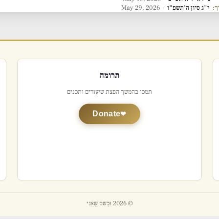
ך:
י"ג סיון ה'תשפ"ו
·
May 29, 2026
תרומה
תמכו בהמשך הפצת שיעורים ותכנים
Donate
© 2026 וּכְשֵׁם שֶׁאֲנִי