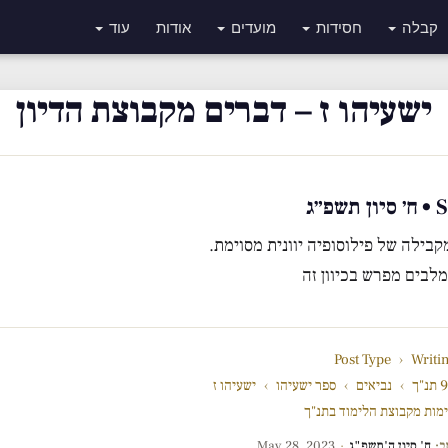
קבלה
חסידות
מועדים
אודות
עוד
ישעיהו ז – דברים מקבוצת הדיון
ג
לה של פילוסופיה יוונית מסוימת.
מלבים מפרש בכיוון זה
Post Type
›
Writi
"ך
›
נביאים
›
ספר ישעיהו
›
ישעיהו ז
מות מקבוצת הלימוד בתנ"ך
ב:
ח' סיון ה'תשפ"ג
·
May 28, 2023