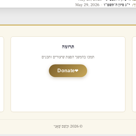
ך:
י"ג סיון ה'תשפ"ו
·
May 29, 2026
תרומה
תמכו בהמשך הפצת שיעורים ותכנים
Donate
© 2026 וּכְשֵׁם שֶׁאֲנִי