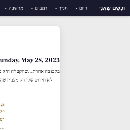
וּכְשֵׁם שֶׁאֲנִי
היום
תנ"ך
רמב"ם
מחשבה
Sunday, May 28, 2023 • ח׳ סיון תשפ״
בקבוצה אחרת…שהקבלה היא מקבי
לא חידוש שלי רק מעניין שה
ngs
929 תנ
רשי
נכת