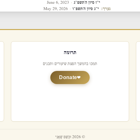
י"ז סיון ה'תשפ"ג
·
June 6, 2023
נערך:
י"ג סיון ה'תשפ"ו
·
May 29, 2026
תרומה
תמכו בהמשך הפצת שיעורים ותכנים
Donate
© 2026 וּכְשֵׁם שֶׁאֲנִי