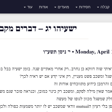
קבלה
חסידות
מועדים
אודות
עוד
ישעיהו יג – דברים מקבו
Monday, A • י׳ ניסן תשע״ו
שגל ומשכב פשט מעניין, רק איני יןדע אם יש ראיה לכך?
והרמבן כידוע מתווכחים אודות זה
ר שאין מילה לסקס, ומשכב רק כינוי כמובן, וכנראה סובר שגם משגל
לק שמשגל מכוון לגופו של מעשה
ודאי שמשכב יש לו יותר משמעות כפולה ולכן נחשב יותר מעודן