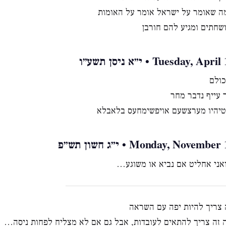
ה שאומר על ישראל אומר על האומות
שחתים ומגיע להם חורבן
Tuesday,  • י״א ניסן תשע״ו
כולם
 עייף נדבר מחר
טיהיו מערצשעם אויפשימחעס בלאבלא
Monday, Novem • י״ג חשון תש״פ
אני אחליט אם נביא או משוגע…
 צריך להיות יפה עם השראה
ה זה צריך להתאים לעובדות, אבל גם אם לא מצליח לפחות ניסה…