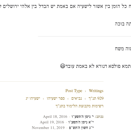
ח כל הזמן בין אשור לישעיה אם באמת יש הבדל בין אלהי ירושלים ל
ה בוכה
זה משח
תמא פולסא דנורא לא באמת עובד😃
Post Type
›
Writings
929 תנ"ך
›
נביאים
›
ספר ישעיהו
›
ישעיהו יג
רשימות מקבוצת הלימוד בתנ"ך
נכתב:
י' ניסן ה'תשע"ו
·
April 18, 2016
י"א ניסן ה'תשע"ו
·
April 19, 2016
י"ג חשון ה'תש"פ
·
November 11, 2019