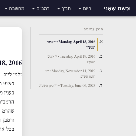
וּכְשֵׁם שֶׁאֲנִי
היום
תנ"ך
רמב"ם
מחשבה
תוכן עניינים
Monday, April 18, 2016 • י׳ ניסן
תשע״ו
Tuesday, April 19, 2016 • י״א ניסן
pril 18, 2016
תשע״ו
Monday, November 11, 2019 • י״ג
זלמן לייב
חשון תש״פ
ב929 ראיתי שזה דווקא כן נחרב..רק אחרי מאתיים שנה. בזמן ישעיה בבל בכלל לא היה גדול עדיין
Tuesday, June 06, 2023 • י״ז סיון תשפ״ג
בענין מ
הרמב״ם 
שהרמ אמ
ורמבן ח
בכל אופן בלי רעיון הmutual ו