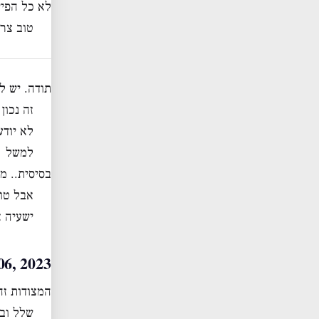
לא כל הפיי
טוב צרי
תודה. יש ל
זה נכון
לא יודע
למשל א
בסיסית.. מ
אבל טוב
ישעיה א
 June 06, 2023
המצודות ז
שלל ובז